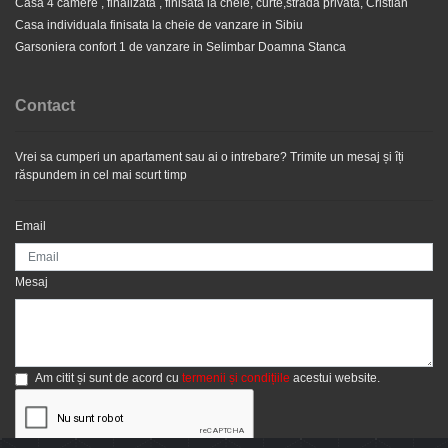
75.500 EUR
Casa 4 camere , finalizata , finisata la cheie, curte,strada privata, Cristian
Casa individuala finisata la cheie de vanzare in Sibiu
Garsoniera confort 1 de vanzare in Selimbar Doamna Stanca
Contact
Vrei sa cumperi un apartament sau ai o intrebare? Trimite un mesaj și îți
răspundem in cel mai scurt timp
Email
Apartament 2 camere , spatios, decomandat , terasa , zona
Mesaj
Ind Vest
67.500 EUR
Am citit și sunt de acord cu
termenii și condițiile
acestui website.