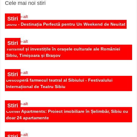
Cele mai noi stiri
Stiri
Sibiu - Destinația Perfectă pentru Un Weekend de Neuitat
Stiri
Turismul și investițile în orașele culturale ale României
Sibiu, Timișoara și Brașov
Apartament 2 camere finalizat ,la cheie zona Doamna
Stanca , parcare subterana
Stiri
Descoperă farmecul teatral al Sibiului - Festivalului
75.500 EUR
Internațional de Teatru Sibiu
Stiri
Corner Apartments: Proiect imobiliare în Șelimbăr, Sibiu cu
doar 24 apartamente
Stiri