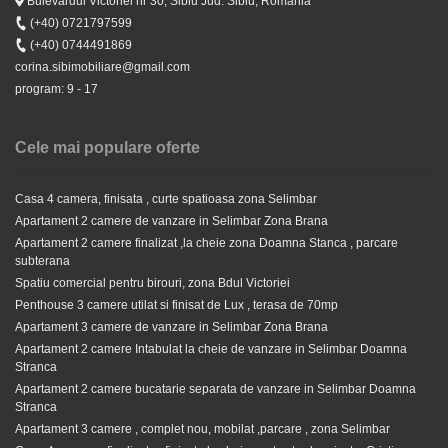
Bulevardul Victoriei nr 30, Sibiu Jud. Sibiu, Romania
Apartament 2 camere bucatarie separata de vanzare in
(+40) 0721797599
Selimbar Doamna Stranca
Stiri
(+40) 0744491869
Goana dupa apartamente noi finalizate si intabulate in
corina.sibimobiliare@gmail.com
Sibiu
program: 9 - 17
65.500 EUR
Cele mai populare oferte
Casa 4 camera, finisata , curte spatioasa zona Selimbar
Apartament 2 camere de vanzare in Selimbar Zona Brana
Apartament 2 camere finalizat ,la cheie zona Doamna Stanca , parcare
subterana
Spatiu comercial pentru birouri, zona Bdul Victoriei
Penthouse 3 camere utilat si finisat de Lux , terasa de 70mp
Apartament 3 camere de vanzare in Selimbar Zona Brana
Apartament 2 camere Intabulat la cheie de vanzare in Selimbar Doamna
Stranca
Apartament 2 camere tip studio de vanzare in Selimbar
Apartament 2 camere bucatarie separata de vanzare in Selimbar Doamna
Doamna Stanca
Stranca
Apartament 3 camere , complet nou, mobilat ,parcare , zona Selimbar