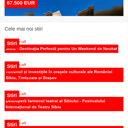
67.500 EUR
Cele mai noi stiri
Stiri
Sibiu - Destinația Perfectă pentru Un Weekend de Neuitat
Stiri
Turismul și investițile în orașele culturale ale României
Sibiu, Timișoara și Brașov
Apartament 2 camere bucatarie separata de vanzare in
Selimbar Doamna Stranca
Stiri
Descoperă farmecul teatral al Sibiului - Festivalului
75.500 EUR
Internațional de Teatru Sibiu
Stiri