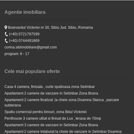
Agentie imobiliara
Stiri
Noua Casă pe ordinea de zi a Guvernului - Imobiliare Sibiu
Bulevardul Victoriei nr 30, Sibiu Jud. Sibiu, Romania
Apartament 2 camere bucatarie separata de vanzare in
(+40) 0721797599
Selimbar Doamna Stranca
Stiri
(+40) 0744491869
Goana dupa apartamente noi finalizate si intabulate in
corina.sibimobiliare@gmail.com
Sibiu
program: 9 - 17
65.500 EUR
Cele mai populare oferte
Casa 4 camera, finisata , curte spatioasa zona Selimbar
Apartament 2 camere de vanzare in Selimbar Zona Brana
Apartament 2 camere finalizat ,la cheie zona Doamna Stanca , parcare
subterana
Spatiu comercial pentru birouri, zona Bdul Victoriei
Penthouse 3 camere utilat si finisat de Lux , terasa de 70mp
Apartament 3 camere de vanzare in Selimbar Zona Brana
Apartament 2 camere Intabulat la cheie de vanzare in Selimbar Doamna