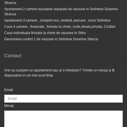
Stranca
Apartament 2 camere tip studio de vanzare in Selimbar
Apartament 2 camere bucatarie separata de vanzare in Selimbar Doamna
Doamna Stanca
Stranca
Apartament 3 camere , complet nou, mobilat ,parcare , zona Selimbar
75.500 EUR
Casa 4 camere , finalizata , finisata la cheie, curte,strada privata, Cristian
Casa individuala finisata la cheie de vanzare in Sibiu
Garsoniera confort 1 de vanzare in Selimbar Doamna Stanca
Contact
Vrei sa cumperi un apartament sau ai o intrebare? Trimite un mesaj și îți
răspundem in cel mai scurt timp
Email
Apartament 2 camere , spatios, decomandat , terasa , zona
Mesaj
Ind Vest