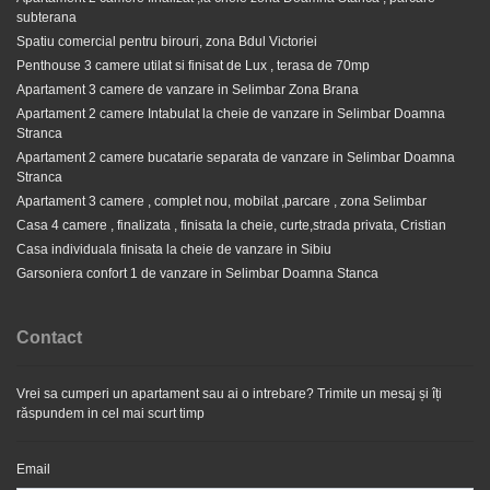
subterana
Spatiu comercial pentru birouri, zona Bdul Victoriei
Penthouse 3 camere utilat si finisat de Lux , terasa de 70mp
Apartament 3 camere de vanzare in Selimbar Zona Brana
Apartament 2 camere Intabulat la cheie de vanzare in Selimbar Doamna
Stranca
Apartament 2 camere bucatarie separata de vanzare in
Apartament 2 camere bucatarie separata de vanzare in Selimbar Doamna
Selimbar Doamna Stranca
Stranca
Apartament 3 camere , complet nou, mobilat ,parcare , zona Selimbar
65.500 EUR
Casa 4 camere , finalizata , finisata la cheie, curte,strada privata, Cristian
Casa individuala finisata la cheie de vanzare in Sibiu
Garsoniera confort 1 de vanzare in Selimbar Doamna Stanca
Contact
Vrei sa cumperi un apartament sau ai o intrebare? Trimite un mesaj și îți
răspundem in cel mai scurt timp
Email