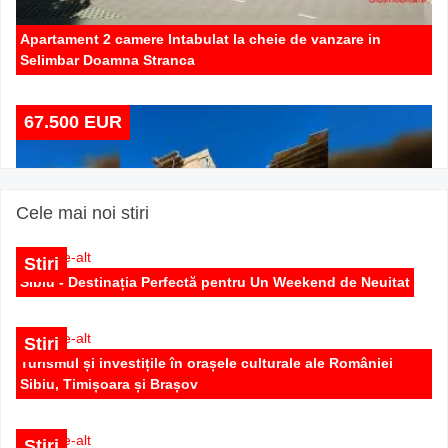
Apartament 2 camere Intabulat la cheie de vanzare in
Selimbar Doamna Stranca
67.500 EUR
Cele mai noi stiri
Stiri
Sibiu - Destinația Perfectă pentru Un Weekend de Neuitat
Stiri
Turismul și investițile în orașele culturale ale României
Sibiu, Timișoara și Brașov
Apartament 2 camere bucatarie separata de vanzare in
Selimbar Doamna Stranca
Stiri