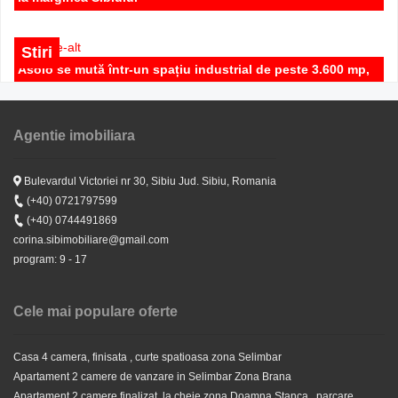
Stiri
Asolo se mută într-un spațiu industrial de peste 3.600 mp,
în Parcul Industrial Network Sibiu
Agentie imobiliara
Stiri
Noua Casă pe ordinea de zi a Guvernului - Imobiliare Sibiu
Bulevardul Victoriei nr 30, Sibiu Jud. Sibiu, Romania
Apartament cu 2 camere , decomandat , parcare inclusa,
(+40) 0721797599
zona Doamna Stanca
Stiri
(+40) 0744491869
Goana dupa apartamente noi finalizate si intabulate in
corina.sibimobiliare@gmail.com
Sibiu
program: 9 - 17
87.500 EUR
Cele mai populare oferte
Casa 4 camera, finisata , curte spatioasa zona Selimbar
Apartament 2 camere de vanzare in Selimbar Zona Brana
Apartament 2 camere finalizat ,la cheie zona Doamna Stanca , parcare