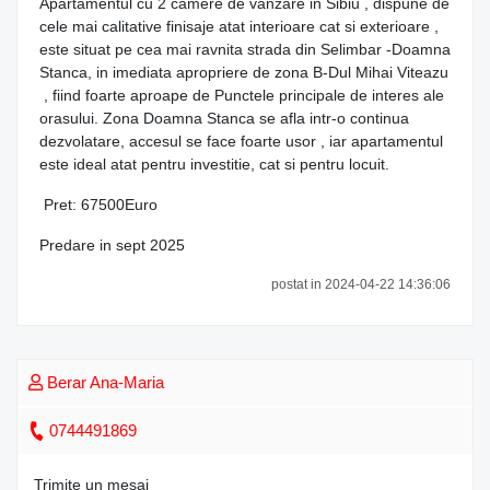
Apartamentul cu 2 camere de vanzare in Sibiu , dispune de
cele mai calitative finisaje atat interioare cat si exterioare ,
este situat pe cea mai ravnita strada din Selimbar -Doamna
Stanca, in imediata apropriere de zona B-Dul Mihai Viteazu
, fiind foarte aproape de Punctele principale de interes ale
orasului. Zona Doamna Stanca se afla intr-o continua
dezvolatare, accesul se face foarte usor , iar apartamentul
este ideal atat pentru investitie, cat si pentru locuit.
Pret: 67500Euro
Predare in sept 2025
postat in 2024-04-22 14:36:06
Berar Ana-Maria
0744491869
Trimite un mesaj