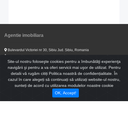
Agentie imobiliara
Bulevardul Victoriei nr 30, Sibiu Jud. Sibiu, Romania
(+40) 0721797599
Site-ul nostru foloseşte cookies pentru a îmbunătăţi experienţa
(+40) 0744491869
navigării şi pentru a va oferi servicii mai uşor de utilizat. Pentru
corina.sibimobiliare@gmail.com
detalii vă rugăm citiți Politica noastră de confidențialitate. În
program: 9 - 17
cazul în care alegeți să continuați să utilizați website-ul nostru,
sunteți de acord cu utilizarea modulelor noastre cookie
Cele mai populare oferte
OK, Accept!
Casa 4 camera, finisata , curte spatioasa zona Selimbar
Apartament 2 camere de vanzare in Selimbar Zona Brana
Apartament 2 camere finalizat ,la cheie zona Doamna Stanca , parcare
subterana