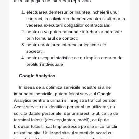
această pagină de internet îl reprezintă:
efectuarea demersurilor inaintea incheierii unui
contract, la solicitarea dumneavoastra si ulterior in
vederea executarii obligatiilor contractuale;
pentru a va putea raspunde intrebarilor adresate
prin formularul de contact;
pentru protejarea intereselor legitime ale
societatii;
pentru scopuri statistice ce nu implica crearea de
profiluri individuale
Google Analytics
În ideea de a optimiza serviciile noastre si a ne
imbunatati serviciile, putem folosi serviciul Google
Analytics pentru a urmari si inregistra traficul pe site.
Acest serviciu nu identifica personal un utilizator, nu
solicita datele personale, dar urmarest ip-ul, ce tip de
terminal folositi (desktop,laptop, mobil), ce tip de
browser folositi, cat timp petreceti pe site si ce functii
utlizati pe site. Utillizand site-ul sunteti de acord cu