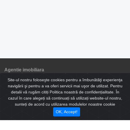
Agentie imobiliara
Site-ul nostru foloseşte cookies pentru a îmbunătăţi experienţa
Bulevardul Victoriei nr 30, Sibiu Jud. Sibiu, Romania
navigării şi pentru a va oferi servicii mai uşor de utilizat. Pentru
(+40) 0721797599
detalii vă rugăm citiți Politica noastră de confidențialitate. În
(+40) 0744491869
cazul în care alegeți să continuați să utilizați website-ul nostru,
corina.sibimobiliare@gmail.com
sunteți de acord cu utilizarea modulelor noastre cookie
program: 9 - 17
OK, Accept!
Cele mai populare oferte