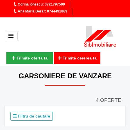
Corina Ionescu: 0721797599
Ana Maria Berar: 0744491869
Trimite oferta ta
Trimite cererea ta
GARSONIERE DE VANZARE
4 OFERTE
Filtru de cautare