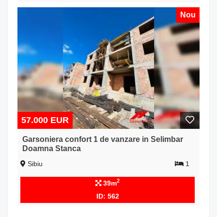
Nou
57.000 EUR
Garsoniera confort 1 de vanzare in Selimbar
Doamna Stanca
Sibiu
1
2
39m
ID: 562