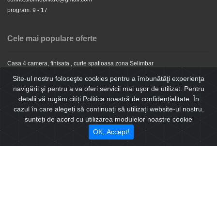
program: 9 - 17
Cele mai populare oferte
Casa 4 camera, finisata , curte spatioasa zona Selimbar
Apartament 2 camere de vanzare in Selimbar Zona Brana
Site-ul nostru foloseşte cookies pentru a îmbunătăţi experienţa
Apartament 2 camere finalizat ,la cheie zona Doamna Stanca , parcare
navigării şi pentru a va oferi servicii mai uşor de utilizat. Pentru
subterana
detalii vă rugăm citiți Politica noastră de confidențialitate. În
Spatiu comercial pentru birouri, zona Bdul Victoriei
cazul în care alegeți să continuați să utilizați website-ul nostru,
Penthouse 3 camere utilat si finisat de Lux , terasa de 70mp
sunteți de acord cu utilizarea modulelor noastre cookie
Apartament 3 camere de vanzare in Selimbar Zona Brana
OK, Accept!
Apartament 2 camere Intabulat la cheie de vanzare in Selimbar Doamna
Stranca
Apartament 2 camere bucatarie separata de vanzare in Selimbar Doamna
Stranca
Apartament 3 camere , complet nou, mobilat ,parcare , zona Selimbar
Casa 4 camere , finalizata , finisata la cheie, curte,strada privata, Cristian
Casa individuala finisata la cheie de vanzare in Sibiu
Garsoniera confort 1 de vanzare in Selimbar Doamna Stanca