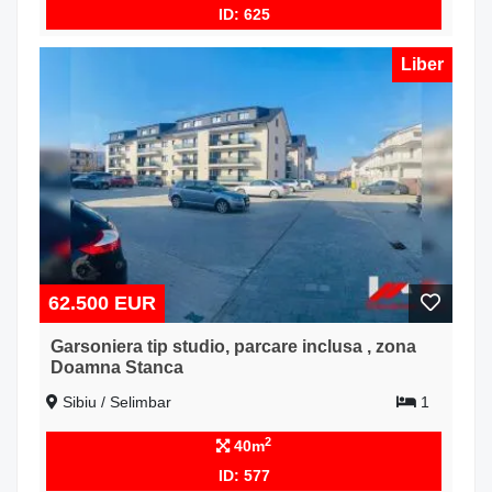
ID: 625
Liber
62.500 EUR
Garsoniera tip studio, parcare inclusa , zona
Doamna Stanca
Sibiu / Selimbar
1
2
40m
ID: 577