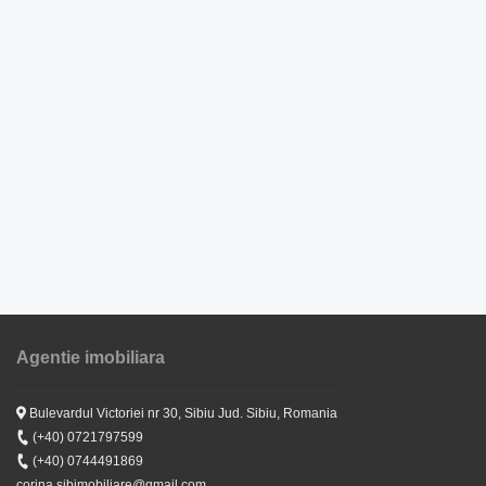
Agentie imobiliara
Bulevardul Victoriei nr 30, Sibiu Jud. Sibiu, Romania
(+40) 0721797599
(+40) 0744491869
corina.sibimobiliare@gmail.com