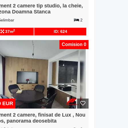
ent 2 camere tip studio, la cheie,
, zona Doamna Stanca
Selimbar
2
2
37m
ID: 624
Comision 0
0 EUR
ment 2 camere, finisat de Lux , Nou
ios, panorama deosebita