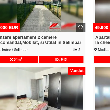
.000 EUR
49.900
nzare apartament 2 camere
Aparta
comandat,Mobilat, si Utilat in Selimbar
la che
limbar / Selimbar
2
Medias 
2
54m
ID: 643
Vandut