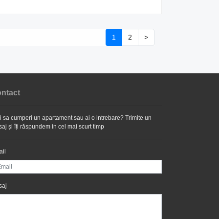
1
2
>
ntact
i sa cumperi un apartament sau ai o intrebare? Trimite un
aj și îți răspundem in cel mai scurt timp
il
saj