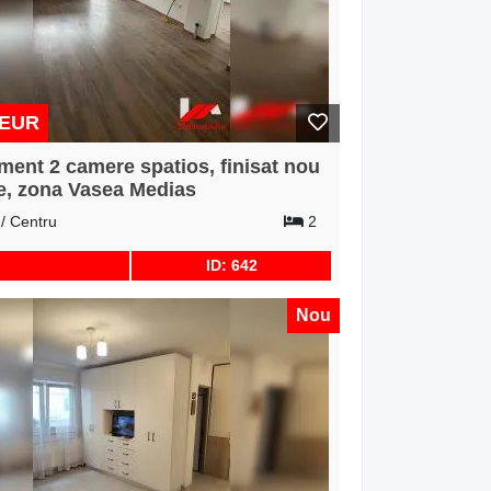
 EUR
ment 2 camere spatios, finisat nou
ie, zona Vasea Medias
/ Centru
2
ID: 642
Nou