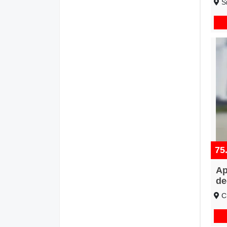
Si
75
Ap
de
Cr