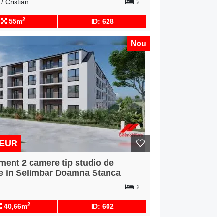
/ Cristian
2
2
55m
ID: 628
Nou
 EUR
ment 2 camere tip studio de
e in Selimbar Doamna Stanca
2
2
40,66m
ID: 602