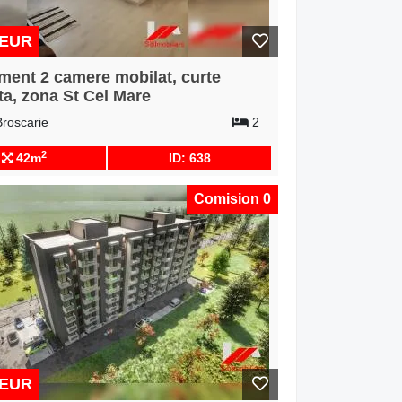
 EUR
ment 2 camere mobilat, curte
ta, zona St Cel Mare
Broscarie
2
2
42m
ID: 638
Comision 0
 EUR