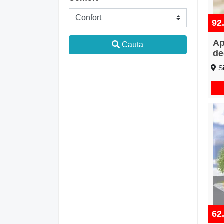
92
Ap
Cauta
de
Ro
Si
62