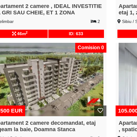
artament 2 camere , IDEAL INVESTITIE
Apartam
 GRI SAU CHEIE, ET 1 ZONA
etaj 1
IAJULUI
limbar
2
Sibiu / 
2
46m
ID: 633
Comision 0
.500 EUR
105.00
artament 2 camere decomandat, etaj
Aparta
geam la baie, Doamna Stanca
, spat