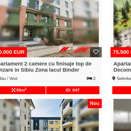
0.000 EUR
75.500
artament 2 camere cu finisaje top de
Aparta
nzare in Sibiu Zona lacul Binder
Decoma
biu / Vest
2
Selimba
2
50m
ID: 647
Nou