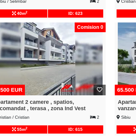
biu / Selimbar
2
Cristian 
2
40m
ID: 623
Comision 0
.500 EUR
65.500
artament 2 camere , spatios,
Aparta
comandat , terasa , zona Ind Vest
vanzar
istian / Cristian
2
Sibiu
2
55m
ID: 615