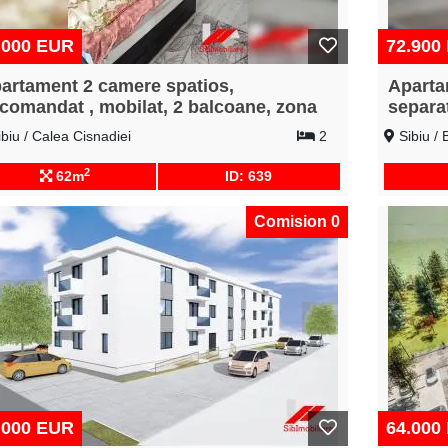
.000 EUR
72.900
artament 2 camere spatios,
Aparta
comandat , mobilat, 2 balcoane, zona
separa
setti
biu / Calea Cisnadiei
2
Sibiu / 
2
62m
ID: 639
Comision 0
.000 EUR
64.000