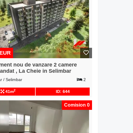
 EUR
ment nou de vanzare 2 camere
ndat , La Cheie in Selimbar
r / Selimbar
2
2
41m
ID: 644
Comision 0