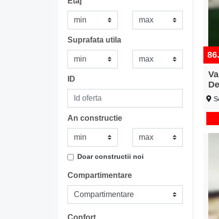
Etaj
Suprafata utila
86
Va
ID
De
Se
An constructie
Doar constructii noi
Compartimentare
Confort