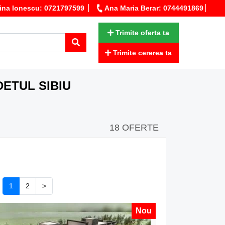
ina Ionescu: 0721797599
Ana Maria Berar: 0744491869
Trimite oferta ta
Trimite cererea ta
ETUL SIBIU
18 OFERTE
1
2
>
Nou