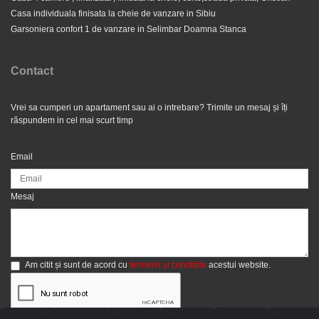
Casa individuala finisata la cheie de vanzare in Sibiu
Garsoniera confort 1 de vanzare in Selimbar Doamna Stanca
Contact
Vrei sa cumperi un apartament sau ai o intrebare? Trimite un mesaj și îți
Casa saseasca cu teren 2000 mp cu dublu acces de
răspundem in cel mai scurt timp
vanzare in Hamba
Email
Mesaj
Am citit și sunt de acord cu
termenii și condițiile
acestui website.