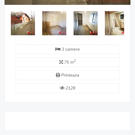
3 camere
2
75 m
Printeaza
2128