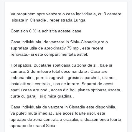
Va propunem spre vanzare o casa individuala, cu 3 camere
situata in Cisnadie , reper strada Lunga.
Comision 0 % la achizitia acestei case.
Casa individuala de vanzare in Sibiu-Cisnadie,are o
suprafata utila de aproximativ 75 mp , este recent
renovata,- si este compartimentata astfel:
Hol spatios, Bucatarie spatioasa cu zona de zi , baie si
camara, 2 dormitoare total decomandate . Casa are
imbunatatiri , peretii zugraviti , gresie si parchet , usi noi ,
instalatii noi, centrala , usa de intrare. Separat de acest
spatiu casa are pod , acces din hol, pivnita sptioasa uscata,
curte cu garaj , si o mica gradina .
Casa individuala de vanzare in Cisnadie este disponibila,
va puteti muta imediat , are acces foarte usor, este
aproape de zona centrala a orasului, si deasemenea foarte
aproape de orasul Sibiu.