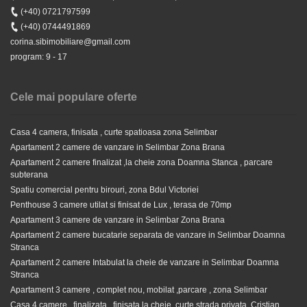
(+40) 0721797599
Stiri
(+40) 0744491869
Goana dupa apartamente noi finalizate si intabulate in
corina.sibimobiliare@gmail.com
Sibiu
program: 9 - 17
Cele mai populare oferte
Casa 4 camera, finisata , curte spatioasa zona Selimbar
Apartament 2 camere de vanzare in Selimbar Zona Brana
Apartament 2 camere finalizat ,la cheie zona Doamna Stanca , parcare
Casa 3 camere, curte , pod si pivnita, zona Hula(Simion
subterana
Barnutiu)
Spatiu comercial pentru birouri, zona Bdul Victoriei
Penthouse 3 camere utilat si finisat de Lux , terasa de 70mp
Apartament 3 camere de vanzare in Selimbar Zona Brana
280.000 EUR
Apartament 2 camere bucatarie separata de vanzare in Selimbar Doamna
Stranca
Apartament 2 camere Intabulat la cheie de vanzare in Selimbar Doamna
Stranca
Apartament 3 camere , complet nou, mobilat ,parcare , zona Selimbar
Casa 4 camere , finalizata , finisata la cheie, curte,strada privata, Cristian