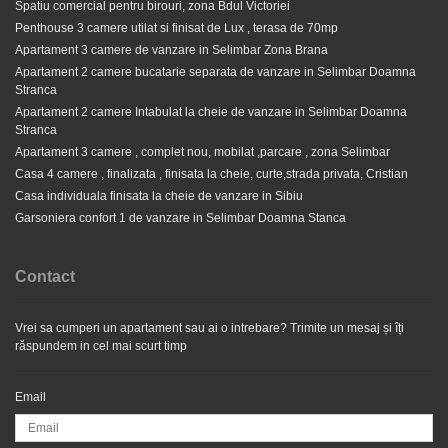
Spatiu comercial pentru birouri, zona Bdul Victoriei
Penthouse 3 camere utilat si finisat de Lux , terasa de 70mp
Apartament Golden: Nou, mobilat și utilat în Șelimbăr
Apartament 3 camere de vanzare in Selimbar Zona Brana
Apartament 2 camere bucatarie separata de vanzare in Selimbar Doamna
Stranca
380 EUR
Apartament 2 camere Intabulat la cheie de vanzare in Selimbar Doamna
Stranca
Apartament 3 camere , complet nou, mobilat ,parcare , zona Selimbar
Casa 4 camere , finalizata , finisata la cheie, curte,strada privata, Cristian
Casa individuala finisata la cheie de vanzare in Sibiu
Garsoniera confort 1 de vanzare in Selimbar Doamna Stanca
Contact
Vrei sa cumperi un apartament sau ai o intrebare? Trimite un mesaj și îți
răspundem in cel mai scurt timp
Apartament 3 camere , utilat complet, spatios si luminos,
Email
zona Rahova