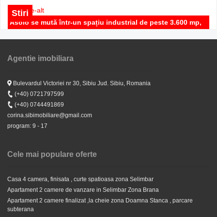
Stiri
Asolo se mută într-un spațiu industrial de peste 3.600 mp,
în Parcul Industrial Network Sibiu
Agentie imobiliara
Stiri
Noua Casă pe ordinea de zi a Guvernului - Imobiliare Sibiu
Apartament 3 camere utilat de LUX , nou , balcon , birou ,
Bulevardul Victoriei nr 30, Sibiu Jud. Sibiu, Romania
zona Selimbar
(+40) 0721797599
Stiri
(+40) 0744491869
Goana dupa apartamente noi finalizate si intabulate in
corina.sibimobiliare@gmail.com
500 EUR
Sibiu
program: 9 - 17
Cele mai populare oferte
Casa 4 camera, finisata , curte spatioasa zona Selimbar
Apartament 2 camere de vanzare in Selimbar Zona Brana
Apartament 2 camere finalizat ,la cheie zona Doamna Stanca , parcare
subterana