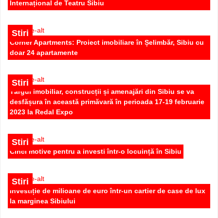
Internațional de Teatru Sibiu
Stiri
Corner Apartments: Proiect imobiliare în Șelimbăr, Sibiu cu
doar 24 apartamente
Stiri
Târgul imobiliar, construcții și amenajări din Sibiu se va
desfășura în această primăvară în perioada 17-19 februarie
2023 la Redal Expo
Apartament 3 camere utilat si mobilat 100 mp cu terasa de
inchiriat in Sibiu Zona Centrala
Stiri
Cinci motive pentru a investi într-o locuință în Sibiu
400 EUR
Stiri
Investiție de milioane de euro într-un cartier de case de lux
la marginea Sibiului