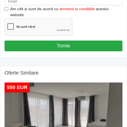
Am citit și sunt de acord cu
termenii și condițiile
acestui
website.
Trimite
Oferte Similare
550 EUR