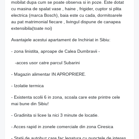
mobilat dupa cum se poate observa si in poze. Este dotat
cu masina de spalat vase , haine , frigider, cuptor si plita
electrica (marca Bosch), baia este cu cada, dormitoarele
au pat matrimonial fiecare , livingul dispune de canapea
extensibila(toate noi)
Avantajele acestui apartament de Inchiriat in Sibiu:
- zona linistita, aproape de Calea Dumbravii -
-acces usor catre parcul Subarini
- Magazin alimentar IN APROPRIERE.
- Izolatie termica
- Existenta scolii 6 in zona, scoala care este printre cele
mai bune din Sibiu!
- Gradinita si licee la nici 3 minute de locatie.
- Acces rapid in zonele comerciale din zona Ciresica
- Statii de autobuz care fac legatura cu punctele de interes