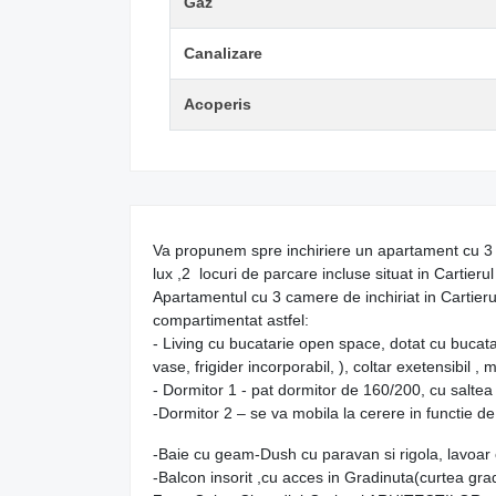
Gaz
Canalizare
Acoperis
Va propunem spre inchiriere un apartament cu 3 
lux ,2 locuri de parcare incluse situat in Cartie
Apartamentul cu 3 camere de inchiriat in Cartierul A
compartimentat astfel:
- Living cu bucatarie open space, dotat cu bucata
vase, frigider incorporabil, ), coltar exetensibil 
- Dormitor 1 - pat dormitor de 160/200, cu salt
-Dormitor 2 – se va mobila la cerere in functie de d
-Baie cu geam-Dush cu paravan si rigola, lavoar 
-Balcon insorit ,cu acces in Gradinuta(curtea gra