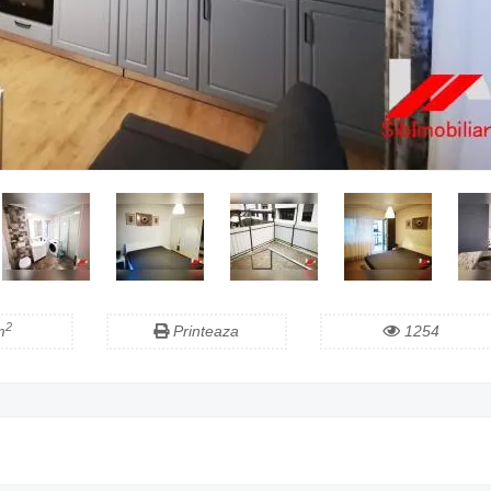
2
m
Printeaza
1254