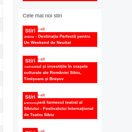
600 EUR
Cele mai noi stiri
Stiri
Sibiu - Destinația Perfectă pentru
Un Weekend de Neuitat
Stiri
Apartament 3 camere utilat si
Turismul și investițile în orașele
mobilat 100 mp cu terasa de
culturale ale României Sibiu,
inchiriat in Sibiu Zona Centrala
Timișoara și Brașov
400 EUR
Stiri
Descoperă farmecul teatral al
Sibiului - Festivalului Internațional
de Teatru Sibiu