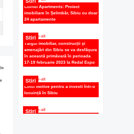
Stiri
Corner Apartments: Proiect
Apartament 3 camere utilat de LUX ,
imobiliare în Șelimbăr, Sibiu cu doar
nou , balcon , birou , zona Selimbar
24 apartamente
500 EUR
Stiri
Târgul imobiliar, construcții și
amenajări din Sibiu se va desfășura
în această primăvară în perioada
17-19 februarie 2023 la Redal Expo
 de
Stiri
te
Apartament Golden: Nou, mobilat și
Cinci motive pentru a investi într-o
utilat în Șelimbăr
locuință în Sibiu
380 EUR
Stiri
Investiție de milioane de euro într-
un cartier de case de lux la
marginea Sibiului