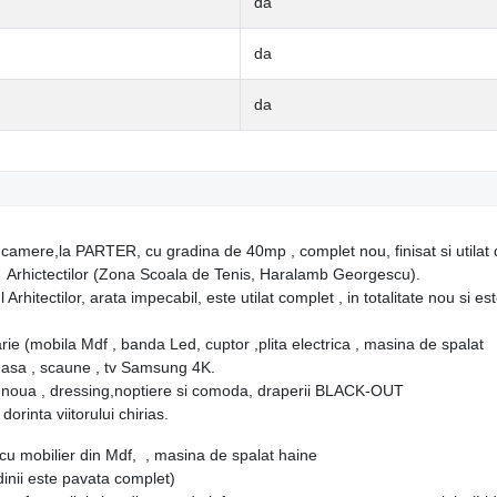
da
da
da
camere,la PARTER, cu gradina de 40mp , complet nou, finisat si utilat
rul Arhictectilor (Zona Scoala de Tenis, Haralamb Georgescu).
rhitectilor, arata impecabil, este utilat complet , in totalitate nou si es
rie (mobila Mdf , banda Led, cuptor ,plita electrica , masina de spalat
, masa , scaune , tv Samsung 4K.
ea noua , dressing,noptiere si comoda, draperii BLACK-OUT
orinta viitorului chirias.
cu mobilier din Mdf, , masina de spalat haine
dinii este pavata complet)