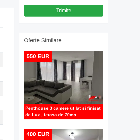
Trimite
Oferte Similare
550 EUR
Penthouse 3 camere utilat si finisat
de Lux , terasa de 70mp
400 EUR