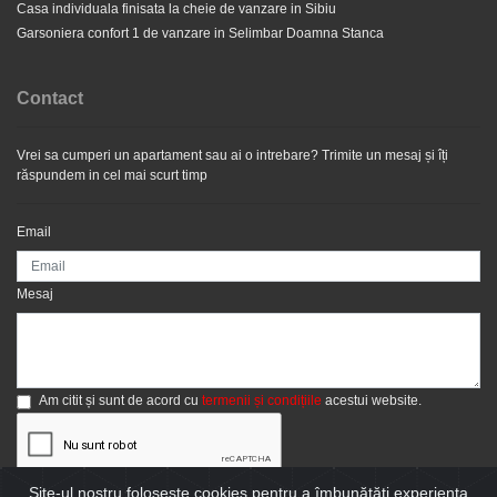
Casa individuala finisata la cheie de vanzare in Sibiu
Garsoniera confort 1 de vanzare in Selimbar Doamna Stanca
Contact
Vrei sa cumperi un apartament sau ai o intrebare? Trimite un mesaj și îți
răspundem in cel mai scurt timp
Apartament 3 camere etaj intermediar de vanzare in
Selimbar
Email
78.500 EUR
Mesaj
Am citit și sunt de acord cu
termenii și condițiile
acestui website.
Site-ul nostru foloseşte cookies pentru a îmbunătăţi experienţa