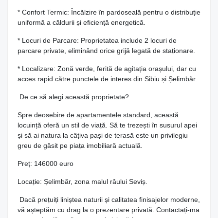
* Confort Termic: Încălzire în pardoseală pentru o distribuție
uniformă a căldurii și eficiență energetică.
* Locuri de Parcare: Proprietatea include 2 locuri de
parcare private, eliminând orice grijă legată de staționare.
* Localizare: Zonă verde, ferită de agitația orașului, dar cu
acces rapid către punctele de interes din Sibiu și Șelimbăr.
De ce să alegi această proprietate?
Spre deosebire de apartamentele standard, această
locuință oferă un stil de viață. Să te trezești în susurul apei
și să ai natura la câțiva pași de terasă este un privilegiu
greu de găsit pe piața imobiliară actuală.
Preț: 146000 euro
Locație: Șelimbăr, zona malul râului Seviș.
Dacă prețuiți liniștea naturii și calitatea finisajelor moderne,
vă așteptăm cu drag la o prezentare privată. Contactați-ma