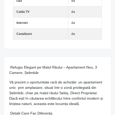
Gaz
da
Cablu TV
da
Internet
da
Canalizare
da
Refugiu Elegant pe Malul Râului – Apartament Nou, 3
Camere, Șelimbăr
Vă prezint o oportunitate rară de achiziție: un apartament
unic prin amplasare, situat într-o zonă privilegiată din
Șelimbăr, chiar pe malul râului Sebiș, Direct Proprietar.
Dacă ești în căutarea echilibrului între confortul modern și
liniștea naturii, aceasta este locuința ideală.
Detalii Care Fac Diferența