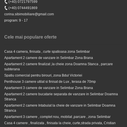
(+40) 0721797599
Stiri
(+40) 0744491869
Goana dupa apartamente noi finalizate si intabulate in
78.900 EUR
corina.sibimobiliare@gmail.com
Sibiu
program: 9 - 17
Cele mai populare oferte
Casa 4 camera, finisata , curte spatioasa zona Selimbar
Apartament 2 camere de vanzare in Selimbar Zona Brana
Apartament 2 camere finalizat ,la cheie zona Doamna Stanca , parcare
subterana
Spatiu comercial pentru birouri, zona Bdul Victoriei
Apartament 3 camere etaj 2 de vanzare in Selimbar
Penthouse 3 camere utilat si finisat de Lux , terasa de 70mp
Apartament 3 camere de vanzare in Selimbar Zona Brana
Apartament 2 camere bucatarie separata de vanzare in Selimbar Doamna
76.800 EUR
Stranca
Apartament 2 camere Intabulat la cheie de vanzare in Selimbar Doamna
Stranca
Apartament 3 camere , complet nou, mobilat ,parcare , zona Selimbar
Casa 4 camere , finalizata , finisata la cheie, curte,strada privata, Cristian