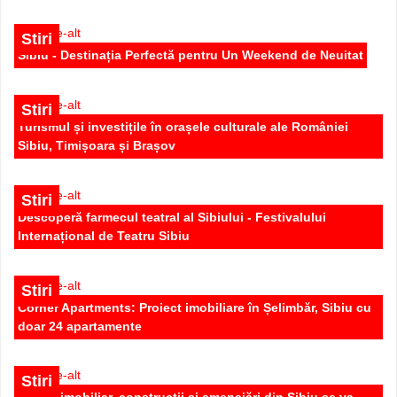
Stiri
Sibiu - Destinația Perfectă pentru Un Weekend de Neuitat
Stiri
Turismul și investițile în orașele culturale ale României
Sibiu, Timișoara și Brașov
Apartament 3 camere la cheie,decomandat de vanzare in
Selimbar Doamna Stanca
Stiri
Descoperă farmecul teatral al Sibiului - Festivalului
85.000 EUR
Internațional de Teatru Sibiu
Stiri
Corner Apartments: Proiect imobiliare în Șelimbăr, Sibiu cu
doar 24 apartamente
Stiri